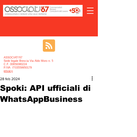
ASSOCIATI’67
Sede legale Brescia Via Aldo Moro n. 5
C.F. 00659380224
P.IVA IT03559950179
privacy
28 feb 2024
Spoki: API ufficiali di
WhatsAppBusiness