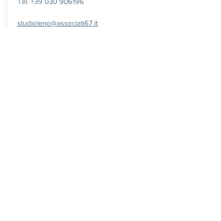
Tel. +39 030 906196
studioleno@associati67.it
Iscriviti alla nostra