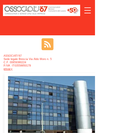
ASSOCIATI’67
Sede legale Brescia Via Aldo Moro n. 5
C.F. 00659380224
P.IVA IT03559950179
privacy