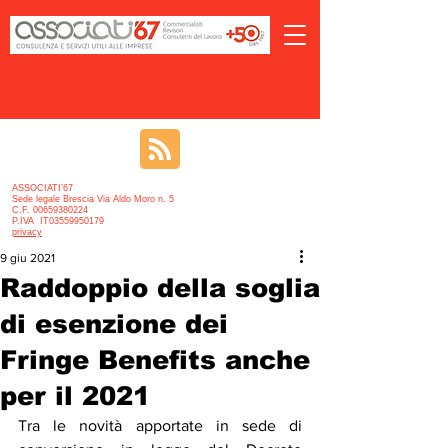
ASSOCIATI’67
Sede legale Brescia Via Aldo Moro n. 5
C.F. 00659380224
P.IVA IT03559950179
privacy
9 giu 2021
Raddoppio della soglia
di esenzione dei
Fringe Benefits anche
per il 2021
Tra le novità apportate in sede di 