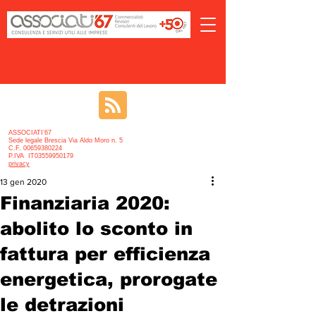
ASSOCIATI’67
Sede legale Brescia Via Aldo Moro n. 5
C.F. 00659380224
P.IVA IT03559950179
privacy
13 gen 2020
Finanziaria 2020:
abolito lo sconto in
fattura per efficienza
energetica, prorogate
le detrazioni