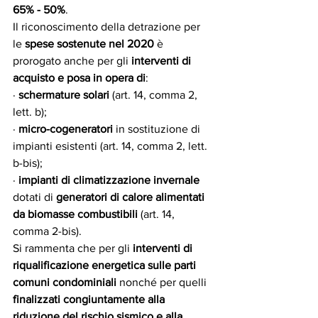
65% - 50%
.
Il riconoscimento della detrazione per 
le 
spese sostenute nel 2020
 è 
prorogato anche per gli 
interventi di 
acquisto e posa in opera di
:
· 
schermature solari
 (art. 14, comma 2, 
lett. b);
· 
micro-cogeneratori
 in sostituzione di 
impianti esistenti (art. 14, comma 2, lett. 
b-bis);
· 
impianti di climatizzazione invernale
dotati di 
generatori di calore alimentati 
da biomasse combustibili
 (art. 14, 
comma 2-bis).
Si rammenta che per gli 
interventi di 
riqualificazione energetica sulle parti 
comuni condominiali 
nonché per quelli 
finalizzati congiuntamente alla 
riduzione del rischio sismico e alla 