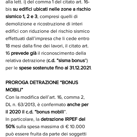
alla lett. i) del comma 1 del citato art. 16-
bis 
su edifici ubicati nelle zone a rischio 
sismico 1, 2 e 3
, compresi quelli di 
demolizione e ricostruzione di interi 
edifici con riduzione del rischio sismico 
effettuati dall’impresa che li cede entro 
18 mesi dalla fine dei lavori, il citato art. 
16 
prevede già
 il riconoscimento della 
relativa detrazione (
c.d. “sisma bonus
”) 
per le 
spese sostenute fino al 31.12.2021
.
PROROGA DETRAZIONE “BONUS 
MOBILI”
Con la modifica dell’art. 16, comma 2, 
DL n. 63/2013, è confermato 
anche per 
il 2020 il c.d. “bonus mobili
”. 
In particolare, la 
detrazione IRPEF del 
50% 
sulla spesa massima di € 10.000 
può essere fruita da parte dei soggetti 