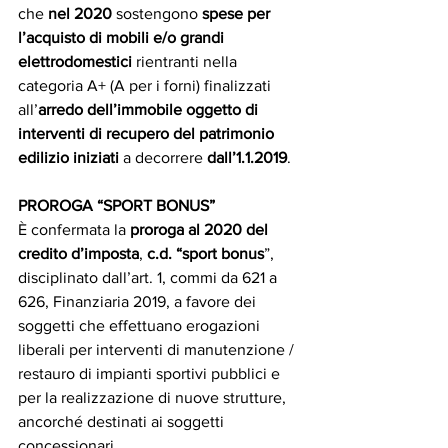
che 
nel 2020
 sostengono 
spese per 
l’acquisto di mobili e/o grandi 
elettrodomestici
 rientranti nella 
categoria A+ (A per i forni) finalizzati 
all’
arredo dell’immobile oggetto di 
interventi di recupero del patrimonio 
edilizio iniziati 
a decorrere
 dall’1.1.2019
.
PROROGA “SPORT BONUS” 
È confermata la 
proroga al 2020 del 
credito d’imposta
, 
c.d. “sport bonus
”, 
disciplinato dall’art. 1, commi da 621 a 
626, Finanziaria 2019, a favore dei 
soggetti che effettuano erogazioni 
liberali per interventi di manutenzione / 
restauro di impianti sportivi pubblici e 
per la realizzazione di nuove strutture, 
ancorché destinati ai soggetti 
concessionari.