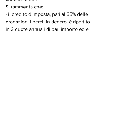
Si rammenta che:
· il credito d’imposta, pari al 65% delle 
erogazioni liberali in denaro, è ripartito 
in 3 quote annuali di pari importo ed è 
riconosciuto:
- alle persone fisiche / enti non 
commerciali nel limite del 20% del 
reddito imponibile;
- ai soggetti titolari di reddito d’impresa 
nel limite del 10‰ dei ricavi annui;
· le modalità attuative dell’agevolazione 
in esame sono contenute nel DPCM 
30.4.2019.
Mostra tutti
Post recenti