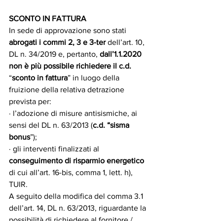
SCONTO IN FATTURA
In sede di approvazione sono stati 
abrogati i commi 2, 3 e 3-ter
 dell’art. 10, 
DL n. 34/2019 e, pertanto, 
dall’1.1.2020 
non è più possibile richiedere il c.d.
“
sconto in fattura
” in luogo della 
fruizione della relativa detrazione 
prevista per:
· l’adozione di misure antisismiche, ai 
sensi del DL n. 63/2013 (
c.d. “sisma 
bonus
”);
· gli interventi finalizzati al 
conseguimento di risparmio energetico 
di cui all’art. 16-bis, comma 1, lett. h), 
TUIR.
A seguito della modifica del comma 3.1 
dell’art. 14, DL n. 63/2013, riguardante la 
possibilità di richiedere al fornitore / 