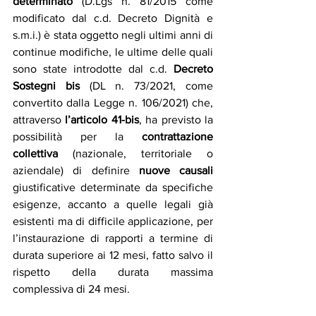
determinato
 (D.Lgs n. 81/2015 come 
modificato dal c.d. Decreto Dignità e 
s.m.i.) è stata oggetto negli ultimi anni di 
continue modifiche, le ultime delle quali 
sono state introdotte dal c.d. 
Decreto 
Sostegni bis 
(DL n. 73/2021, come 
convertito dalla Legge n. 106/2021) che, 
attraverso 
l’articolo 41-bis
, ha previsto la 
possibilità per la 
contrattazione 
collettiva
 (nazionale, territoriale o 
aziendale) di definire 
nuove causali 
giustificative determinate da specifiche 
esigenze, accanto a quelle legali già 
esistenti ma di difficile applicazione, per 
l’instaurazione di rapporti a termine di 
durata superiore ai 12 mesi, fatto salvo il 
rispetto della durata massima 
complessiva di 24 mesi.