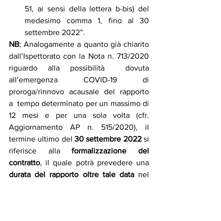
51, ai sensi della lettera b-bis) del 
medesimo comma 1, fino al 30 
settembre 2022”.
NB
; Analogamente a quanto già chiarito 
dall’Ispettorato con la Nota n. 713/2020 
riguardo alla possibilità  dovuta  
all’emergenza  COVID-19  di  
proroga/rinnovo  acausale  del  rapporto  
a  tempo determinato per un massimo di 
12 mesi e per una sola volta (cfr. 
Aggiornamento AP n. 515/2020), il 
termine ultimo del 
30 settembre 2022
 si 
riferisce alla 
formalizzazione del 
contratto
, il quale potrà prevedere una 
durata del rapporto oltre tale data
 nel 
rispetto del limite complessivo dei 24 
mesi. 