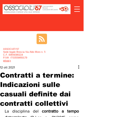
ASSOCIATI’67
Sede legale Brescia Via Aldo Moro n. 5
C.F. 00659380224
P.IVA IT03559950179
privacy
12 ott 2021
Contratti a termine:
Indicazioni sulle
casuali definite dai
contratti collettivi
La disciplina del 
contratto a tempo 