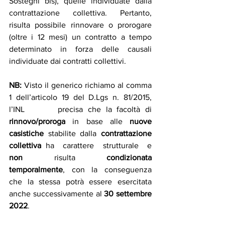
Sostegni bis), quelle individuate dalla 
contrattazione collettiva. Pertanto, 
risulta possibile rinnovare o prorogare 
(oltre i 12 mesi) un contratto a tempo 
determinato in forza delle causali 
individuate dai contratti collettivi. 
NB: 
Visto il generico richiamo al comma 
1 dell’articolo 19 del D.Lgs n. 81/2015, 
l’INL 		precisa che la facoltà di 
rinnovo/proroga 
in base alle 
nuove 
casistiche
 stabilite dalla 
contrattazione 
collettiva
 ha  carattere  strutturale  e  
non
  risulta  
condizionata  
temporalmente
,  con  la  conseguenza 
che la stessa potrà essere esercitata 
anche successivamente al 
30 settembre 
2022
.  