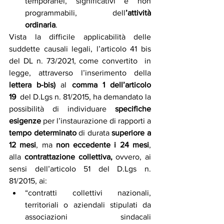
temporanei,  significativi  e  non  
programmabili,  dell
’attività 
ordinaria
. 
Vista la difficile applicabilità delle 
suddette causali legali, l’articolo 41 bis 
del DL n. 73/2021, come convertito  in  
legge,  attraverso  l’inserimento  della  
lettera  b-bis)
  al  
comma  1  dell’articolo  
19
  del D.Lgs n. 81/2015, ha demandato la 
possibilità di individuare 
specifiche 
esigenze
 per l’instaurazione di rapporti a 
tempo determinato
 di durata 
superiore a 
12 mesi
, ma 
non eccedente i 24 mesi
, 
alla 
contrattazione collettiva,
 ovvero, ai 
sensi dell’articolo 51 del D.Lgs n. 
81/2015, ai:
“contratti  collettivi  nazionali,  
territoriali  o  aziendali  stipulati  da  
associazioni  sindacali 