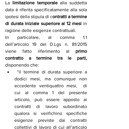
La 
limitazione temporale
 alla suddetta 
data è riferita specificatamente alla sola 
ipotesi della stipula di c
ontratti a termine 
di durata iniziale superiore ai 12 mesi
 in 
ragione delle esigenze contrattuali. 
In  particolare,  al  comma  1.1  
dell’articolo  19  del  D.Lgs  n.  81/2015  
viene  fatto  riferimento  al  
primo 
contratto a termine tra le parti,
disponendo che:
 “il termine di durata superiore a 
dodici mesi, ma comunque non 
eccedente ventiquattro mesi,  di  
cui  al  comma  1  del  presente  
articolo,  può  essere  apposto  ai  
contratti  di  lavoro  subordinato 
qualora si verifichino specifiche 
esigenze previste dai contratti 
collettivi di lavoro di cui all’articolo 