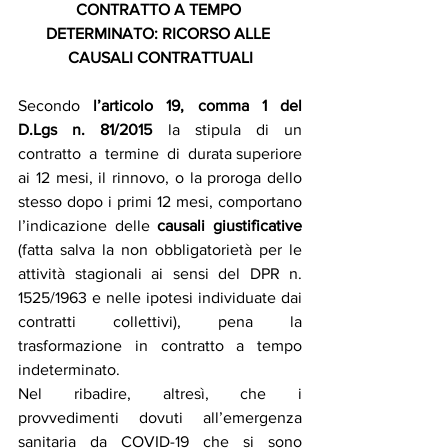
CONTRATTO A TEMPO 
DETERMINATO: RICORSO ALLE 
CAUSALI CONTRATTUALI
Secondo 
 l’articolo  19,  comma  1  del  
D.Lgs  n.  81/2015
  la  stipula  di  un  
contratto  a  termine  di  durata superiore 
ai 12 mesi, il rinnovo, o la proroga dello 
stesso dopo i primi 12 mesi, comportano 
l’indicazione delle 
causali giustificative
(fatta salva la non obbligatorietà per le 
attività stagionali ai sensi del DPR n. 
1525/1963 e nelle ipotesi individuate dai 
contratti collettivi), pena la 
trasformazione in contratto a tempo 
indeterminato.
Nel  ribadire,  altresì,  che  i  
provvedimenti  dovuti  all’emergenza  
sanitaria  da  COVID-19  che  si  sono  