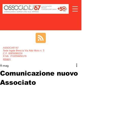
ASSOCIATI’67
Sede legale Brescia Via Aldo Moro n. 5
C.F. 00659380224
P.IVA IT03559950179
privacy
11 mag
Comunicazione nuovo
Associato