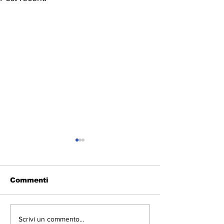
Commenti
Ecobonus 2026 per
Nuove opport
Scrivi un commento...