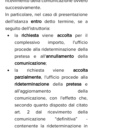
ricevimento della comunicazione ovvero 
successivamente.
In particolare, nel caso di presentazione 
dell'istanza 
entro
 detto termine, se a 
seguito dell'istruttoria:
la 
richiesta
 viene 
accolta
 per il 
complessivo importo, l'ufficio 
procede alla rideterminazione della 
pretesa e all'
annullamento
 della 
comunicazione
;
la richiesta viene 
accolta 
parzialmente
, l'ufficio procede alla 
rideterminazione
 della 
pretesa
 e 
all'aggiornamento della 
comunicazione, con l'effetto che, 
secondo quanto disposto dal citato 
art. 2 dal ricevimento della 
comunicazione “definitiva” - 
contenente la rideterminazione in 