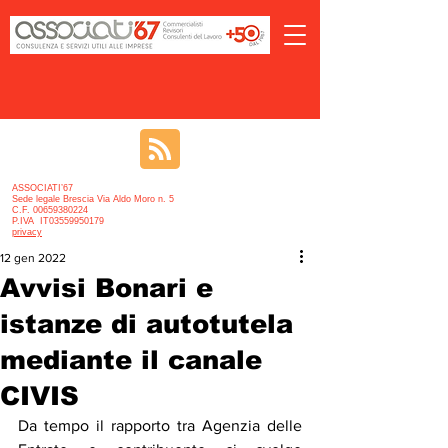
ASSOCIATI’67
Sede legale Brescia Via Aldo Moro n. 5
C.F. 00659380224
P.IVA IT03559950179
privacy
12 gen 2022
Avvisi Bonari e
istanze di autotutela
mediante il canale
CIVIS
Da tempo il rapporto tra Agenzia delle 