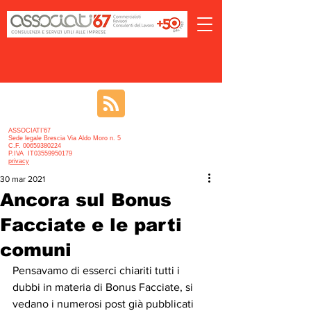
ASSOCIATI’67
Sede legale Brescia Via Aldo Moro n. 5
C.F. 00659380224
P.IVA IT03559950179
privacy
30 mar 2021
Ancora sul Bonus
Facciate e le parti
comuni
Pensavamo di esserci chiariti tutti i 
dubbi in materia di Bonus Facciate, si 
vedano i numerosi post già pubblicati 