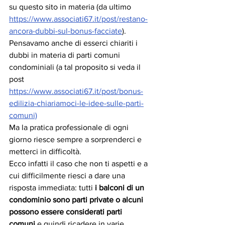
su questo sito in materia (da ultimo 
https://www.associati67.it/post/restano-
ancora-dubbi-sul-bonus-facciate
). 
Pensavamo anche di esserci chiariti i 
dubbi in materia di parti comuni 
condominiali (a tal proposito si veda il 
post 
https://www.associati67.it/post/bonus-
edilizia-chiariamoci-le-idee-sulle-parti-
comuni)
Ma la pratica professionale di ogni 
giorno riesce sempre a sorprenderci e 
metterci in difficoltà.
Ecco infatti il caso che non ti aspetti e a 
cui difficilmente riesci a dare una 
risposta immediata: tutti
 i balconi di un 
condominio sono parti private o alcuni 
possono essere considerati parti 
comuni 
e quindi ricadere in varie 