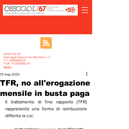
ASSOCIATI’67
Sede legale Brescia Via Aldo Moro n. 5
C.F. 00659380224
P.IVA IT03559950179
privacy
13 mag 2025
TFR, no all'erogazione
mensile in busta paga
Il trattamento di fine rapporto (TFR) 
rappresenta una forma di retribuzione 
differita la cui: