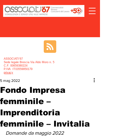
ASSOCIATI’67
Sede legale Brescia Via Aldo Moro n. 5
C.F. 00659380224
P.IVA IT03559950179
privacy
5 mag 2022
Fondo Impresa
femminile –
Imprenditoria
femminile – Invitalia
Domande da maggio 2022