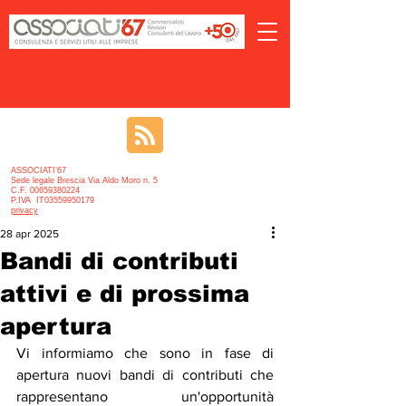
ASSOCIATI’67
Sede legale Brescia Via Aldo Moro n. 5
C.F. 00659380224
P.IVA IT03559950179
privacy
28 apr 2025
Bandi di contributi
attivi e di prossima
apertura
Vi informiamo che sono in fase di 
apertura nuovi bandi di contributi che 
rappresentano un'opportunità 