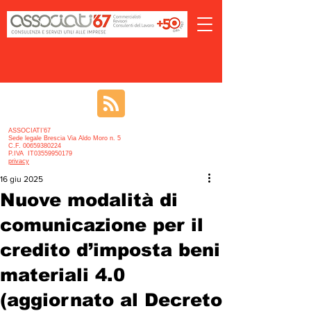
ASSOCIATI’67
Sede legale Brescia Via Aldo Moro n. 5
C.F. 00659380224
P.IVA IT03559950179
privacy
16 giu 2025
Nuove modalità di
comunicazione per il
credito d’imposta beni
materiali 4.0
(aggiornato al Decreto