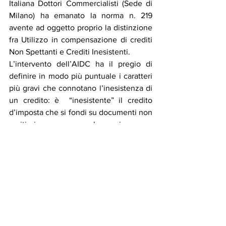
Italiana Dottori Commercialisti (Sede di 
Milano) ha emanato la norma n. 219 
avente ad oggetto proprio la distinzione 
fra Utilizzo in compensazione di crediti 
Non Spettanti e Crediti Inesistenti.
L’intervento dell’AIDC ha il pregio di 
definire in modo più puntuale i caratteri 
più gravi che connotano l’inesistenza di 
un credito: è  “inesistente” il credito 
d’imposta che si fondi su documenti non 
veritieri, ovvero che sia non 
documentato. Diversamente, è “non 
spettante” il credito d’imposta che si 
fondi su documentazione veritiera, ma 
carente e/o, comunque, inidonea. La 
prima fattispecie è di una gravità tale da 
giustificare sia una sanzione elevata, sia 
un tempo lungo di decadenza 
dell’azione accertatrice dell’agenzia 