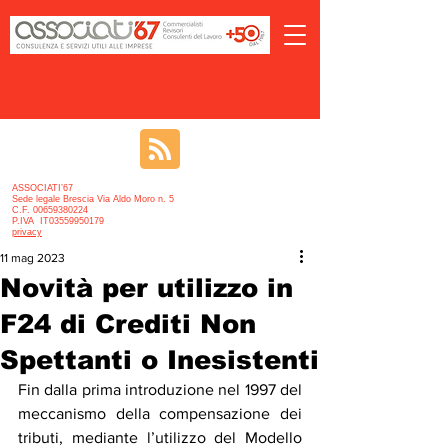
ASSOCIATI’67
Sede legale Brescia Via Aldo Moro n. 5
C.F. 00659380224
P.IVA IT03559950179
privacy
11 mag 2023
Novità per utilizzo in
F24 di Crediti Non
Spettanti o Inesistenti
Fin dalla prima introduzione nel 1997 del 
meccanismo della compensazione dei 
tributi, mediante l’utilizzo del Modello 