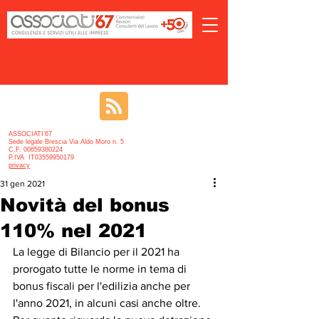
ASSOCIATI’67
Sede legale Brescia Via Aldo Moro n. 5
C.F. 00659380224
P.IVA IT03559950179
privacy
31 gen 2021
Novità del bonus
110% nel 2021
La legge di Bilancio per il 2021 ha 
prorogato tutte le norme in tema di 
bonus fiscali per l'edilizia anche per 
l'anno 2021, in alcuni casi anche oltre.