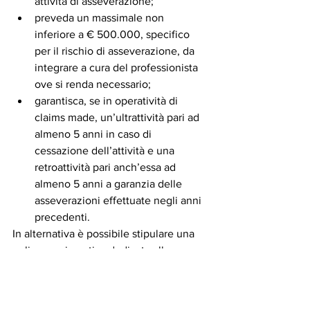
attività di asseverazione; 
preveda un massimale non 
inferiore a € 500.000, specifico 
per il rischio di asseverazione, da 
integrare a cura del professionista 
ove si renda necessario;
garantisca, se in operatività di 
claims made, un’ultrattività pari ad 
almeno 5 anni in caso di 
cessazione dell’attività e una 
retroattività pari anch’essa ad 
almeno 5 anni a garanzia delle 
asseverazioni effettuate negli anni 
precedenti. 
In alternativa è possibile stipulare una 
polizza assicurativa dedicata alle 
attestazioni / asseverazioni in esame 
con un massimale adeguato al relativo 
numero e agli importi degli interventi 