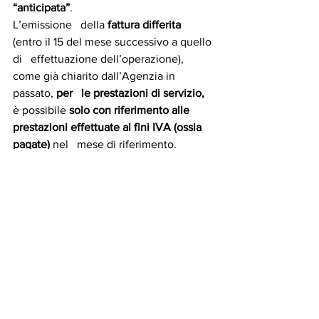
“anticipata”
.
L’emissione   della 
fattura differita 
(entro il 15 del mese successivo a quello 
di   effettuazione dell’operazione), 
come già chiarito dall’Agenzia in 
passato, 
per   le prestazioni di servizio, 
è possibile 
solo con riferimento alle   
prestazioni effettuate ai fini IVA (ossia 
pagate) 
nel   mese di riferimento.
Non è pertanto possibile emettere   una 
fattura differita se le prestazioni del 
mese non sono state pagate.
Rientrano in tale fattispecie   
(prestazioni ultimante e non pagate), ad 
esempio, i servizi sostitutivi di   mensa 
erogati a fronte della presentazione di 
“buoni pasto” per i quali, come   già 
chiarito in precedenza dall’Agenzia, 
alla 
presentazione del buono   pasto
 per 