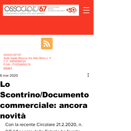
ASSOCIATI’67
Sede legale Brescia Via Aldo Moro n. 5
C.F. 00659380224
P.IVA IT03559950179
privacy
6 mar 2020
Lo
Scontrino/Documento
commerciale: ancora
novità
Con la recente Circolare 21.2.2020, n. 