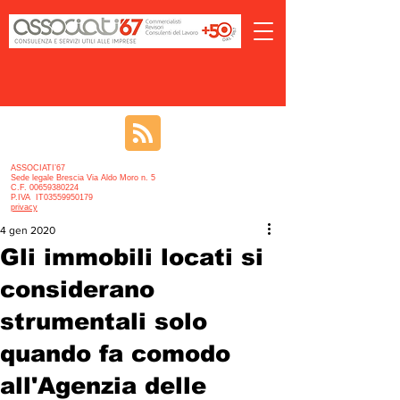
ASSOCIATI’67
Sede legale Brescia Via Aldo Moro n. 5
C.F. 00659380224
P.IVA IT03559950179
privacy
4 gen 2020
Gli immobili locati si
considerano
strumentali solo
quando fa comodo
all'Agenzia delle