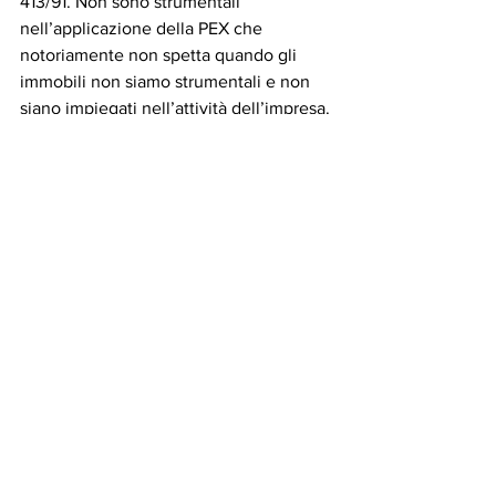
413/91. Non sono strumentali 
nell’applicazione della PEX che 
notoriamente non spetta quando gli 
immobili non siamo strumentali e non 
siano impiegati nell’attività dell’impresa.
Insomma tutto e il contrario di tutto.
IMMOBILI
Mostra tutti
Post recenti