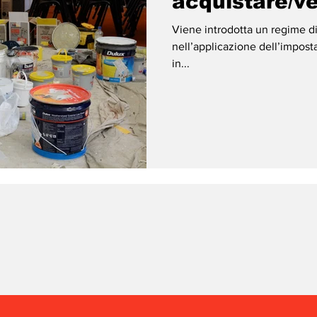
acquistare/v
immobile da r
Viene introdotta un regime d
nell’applicazione dell’imposta
in...