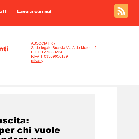
atti
Lavora con noi
Informativa privacy
ASSOCIATI’67
nti
Sede legale Brescia Via Aldo Moro n. 5
C.F. 00659380224
P.IVA IT03559950179
privacy
escita:
per chi vuole