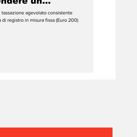
endere un
isrutturare
i tassazione agevolato consistente
 di registro in misura fissa (Euro 200)