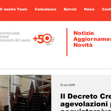
Il nostro Team
Consulenza
Servizi
News
Cont
Notizie
Aggiorname
Novità
13 set 2019
Il Decreto Cr
agevolazioni 