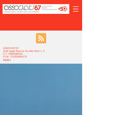
ASSOCIATI’67
Sede legale Brescia Via Aldo Moro n. 5
C.F. 00659380224
P.IVA IT03559950179
privacy