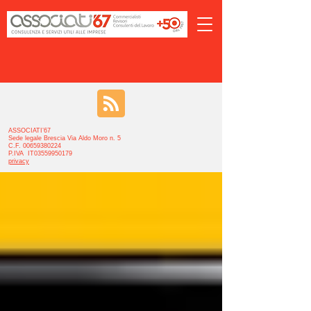
ASSOCIATI’67
Sede legale Brescia Via Aldo Moro n. 5
C.F. 00659380224
P.IVA IT03559950179
privacy