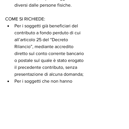
diversi dalle persone fisiche. 
COME SI RICHIEDE: 
Per i soggetti già beneficiari del 
contributo a fondo perduto di cui 
all’articolo 25 del “Decreto 
Rilancio”, mediante accredito 
diretto sul conto corrente bancario 
o postale sul quale è stato erogato 
il precedente contributo, senza 
presentazione di alcuna domanda; 
Per i soggetti che non hanno 
presentato istanza di contributo a 
fondo perduto di cui all’articolo 25 
del “Decreto Rilancio” (perché non 
spettante oppure per mera 
omissione), mediante apposita 
domanda, da effettuare secondo i 