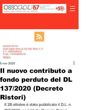
ASSOCIATI’67
Sede legale Brescia Via Aldo Moro n. 5
C.F. 00659380224
P.IVA IT03559950179
privacy
5 nov 2020
Il nuovo contributo a
fondo perduto del DL
137/2020 (Decreto
Ristori)
Il 28 ottobre è stato pubblicato il D.L. n. 