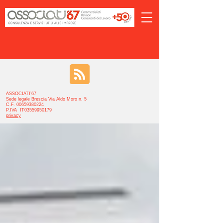
ASSOCIATI’67
Sede legale Brescia Via Aldo Moro n. 5
C.F. 00659380224
P.IVA IT03559950179
privacy