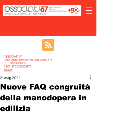
ASSOCIATI’67
Sede legale Brescia Via Aldo Moro n. 5
C.F. 00659380224
P.IVA IT03559950179
privacy
21 mag 2024
Nuove FAQ congruità
della manodopera in
edilizia