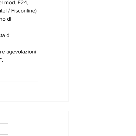
el mod. F24, 
tel / Fisconline) 
no di 
ta di 
re agevolazioni 
”.