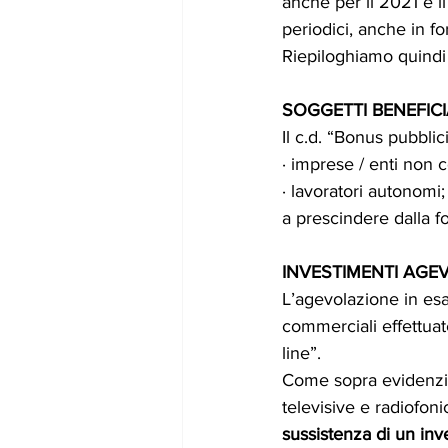
anche per il 2021 e i
periodici, anche in fo
Riepiloghiamo quindi 
SOGGETTI BENEFICI
Il c.d. “Bonus pubblic
· imprese / enti non 
· lavoratori autonomi;
a prescindere dalla f
INVESTIMENTI AGEV
L’agevolazione in esa
commerciali effettuat
line”.
Come sopra evidenziat
televisive e radiofoni
sussistenza di un inv