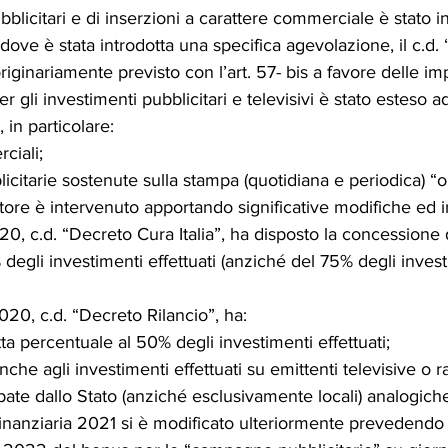
bblicitari e di inserzioni a carattere commerciale è stato i
dove è stata introdotta una specifica agevolazione, il c.d.
originariamente previsto con l’art. 57- bis a favore delle im
r gli investimenti pubblicitari e televisivi è stato esteso ad
, in particolare:
ciali;
icitarie sostenute sulla stampa (quotidiana e periodica) “o
atore è intervenuto apportando significative modifiche ed i
2020, c.d. “Decreto Cura Italia”, ha disposto la concessione
degli investimenti effettuati (anziché del 75% degli invest
/2020, c.d. “Decreto Rilancio”, ha:
ta percentuale al 50% degli investimenti effettuati;
anche agli investimenti effettuati su emittenti televisive o 
ate dallo Stato (anziché esclusivamente locali) analogiche 
inanziaria 2021 si è modificato ulteriormente prevedendo 