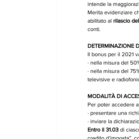
intende la maggiorazi
Merita evidenziare ch
abilitato al 
rilascio de
conti.
DETERMINAZIONE D
Il bonus per il 2021 
· nella misura del 50
· nella misura del 75
televisive e radiofoni
MODALITÀ DI ACC
Per poter accedere al
· presentare una richi
· inviare la dichiarazi
Entro il 31.03 
di cias
credito d’imposta”, co