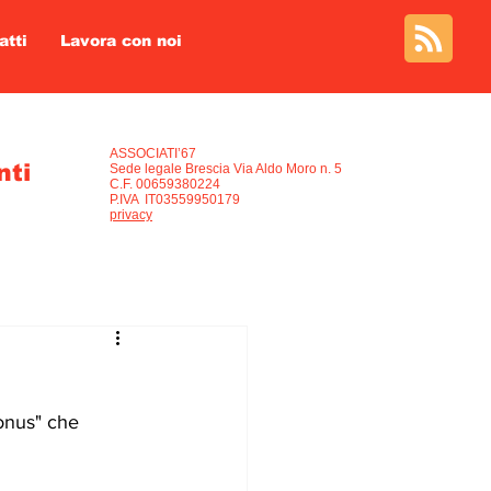
atti
Lavora con noi
Informativa privacy
ASSOCIATI’67
nti
Sede legale Brescia Via Aldo Moro n. 5
C.F. 00659380224
P.IVA IT03559950179
privacy
onus" che 