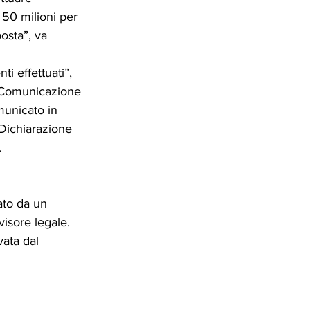
€ 50 milioni per 
osta”, va 
ti effettuati”, 
la Comunicazione 
municato in 
“Dichiarazione 
.
ato da un 
visore legale.
ata dal 