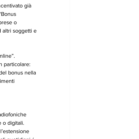
ncentivato già 
 “Bonus 
prese o 
 altri soggetti e 
nline”.
n particolare:
 del bonus nella 
imenti 
radiofoniche 
o digitali.
l’estensione 