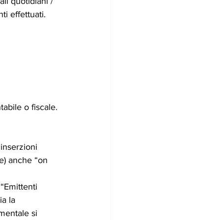
i quotidiani / 
i effettuati.
abile o fiscale.
inserzioni 
le) anche “on 
“Emittenti 
a la 
mentale si 