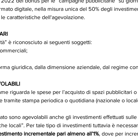
l 2022 del bonus per le “campagne pubblicitarie” su giornal
rmato digitale, nella misura unica del 50% degli investiment
le caratteristiche dell'agevolazione.
ARI
ità” è riconosciuto ai seguenti soggetti:
commerciali;
orma giuridica, dalla dimensione aziendale, dal regime cont
OLABILI
me riguarda le spese per l’acquisto di spazi pubblicitari o 
e tramite stampa periodica o quotidiana (nazionale o loca
o sono agevolabili anche gli investimenti effettuati sulle 
che locali”. Per tale tipo di investimenti tuttavia è necessari
estimento incrementale pari almeno all’1%
, dove per incre