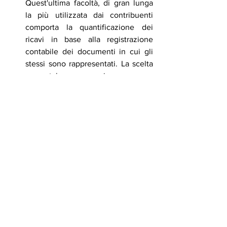
Quest'ultima facoltà, di gran lunga 
la più utilizzata dai contribuenti 
comporta la quantificazione dei 
ricavi in base alla registrazione 
contabile dei documenti in cui gli 
stessi sono rappresentati. La scelta 
per tale presunzione, come 
disposto dal comma 5 del citato art. 
18, vincola per almeno 3 anni. In 
particolare i soggetti che effettuano 
tale scelta nel 2023 sono tenuti a 
comunicare l’opzione barrando la 
casella 1 di rigo VO26 del mod. IVA 
2024.