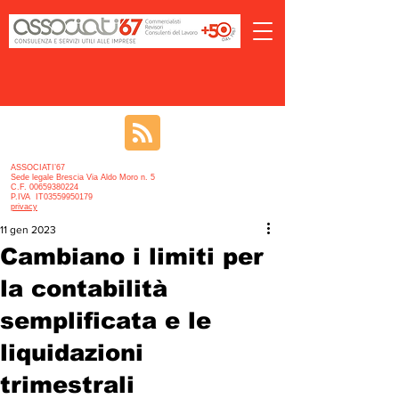
ASSOCIATI’67
Sede legale Brescia Via Aldo Moro n. 5
C.F. 00659380224
P.IVA IT03559950179
privacy
11 gen 2023
Cambiano i limiti per
la contabilità
semplificata e le
liquidazioni
trimestrali